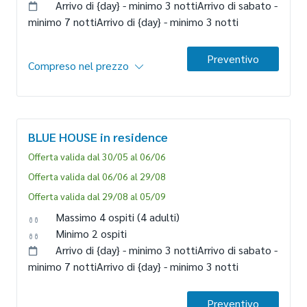
Arrivo di {day} -
minimo 3 notti
Arrivo di sabato -
minimo 7 notti
Arrivo di {day} -
minimo 3 notti
Preventivo
Compreso nel prezzo
Alloggio
Per massimo 4 persone
BLUE HOUSE
in residence
casa mobile trilocale di 26 mq (presenza di due/tre gradini
per accedere alla veranda esterna); aria condizionata; area
Offerta valida dal 30/05 al 06/06
giorno con angolo cottura; frigo (con freezer) e divano; tv;
Offerta valida dal 06/06 al 29/08
1a camera con letto matrimoniale; 2a camera con due letti
Offerta valida dal 29/08 al 05/09
singoli; bagno con box doccia e bidet. Veranda esterna
con tavolo e sedie. Su richiesta, è possibile applicare un
Massimo 4 ospiti
(4 adulti)
cancelletto per chiudere la veranda dell'alloggio.
Minimo 2 ospiti
Arrivo di {day} -
minimo 3 notti
Arrivo di sabato -
Trattamento
minimo 7 notti
Arrivo di {day} -
minimo 3 notti
RESIDENCE
Soggiorno in alloggio.
Preventivo