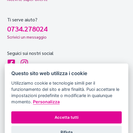
Ti serve aiuto?
0734.278024
Scrivici un messaggio
Seguici sui nostri social
Questo sito web utilizza i cookie
Utilizziamo cookie e tecnologie simili per il
Copyright © Tutti i diritti sono riservati Hello Vacanze S.r.L.
funzionamento del sito e altre finalità. Puoi accettare le
Soggetto sottoposto a direzione e coordinamento della F.lli
impostazioni predefinite o modificarle in qualunque
Dionisi S.r.L. unipersonale
momento.
Personalizza
via A. Costa, 2 - 63822 Porto San Giorgio (FM) - Tel:
0734.278024 Partita IVA - Cod. Fisc.: 02257690442 - R.E.A. FM-
Accetta tutti
200734
Cookie
Privacy policy
Avviso legale
Rifiuta