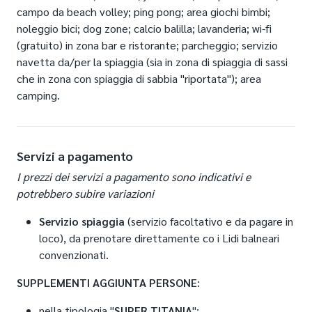
servizio navetta da/per la spiaggia dal 14/06 al 06/09;
campo da beach volley; ping pong; area giochi bimbi;
settimana, da pagare in loco.
pulizia finale, escluso angolo cottura;
noleggio bici; dog zone; calcio balilla; lavanderia; wi-fi
consumi acqua, luce e gas;
(gratuito) in zona bar e ristorante; parcheggio; servizio
Trattamento
1 posto auto, ad alloggio.
navetta da/per la spiaggia (sia in zona di spiaggia di sassi
RESIDENCE
che in zona con spiaggia di sabbia "riportata"); area
Soggiorno in alloggio.
camping.
Compreso nel prezzo
Servizi a pagamento
animazione dal 13/06 al 06/09;
I prezzi dei servizi a pagamento sono indicativi e
mini club dai 4 anni, dal 14/06 al 06/09;
potrebbero subire variazioni
junior club dai 10 anni, dal 14/06 al 06/09;
piscina dal 14/06 al 06/09;
Servizio spiaggia
(servizio facoltativo e da pagare in
servizio navetta da/per la spiaggia dal 14/06 al 06/09;
loco), da prenotare direttamente co i Lidi balneari
pulizia finale, escluso angolo cottura;
convenzionati.
consumi acqua, luce e gas;
1 posto auto, ad alloggio.
SUPPLEMENTI AGGIUNTA PERSONE
:
nella tipologia "
SUPER TITANIA
":