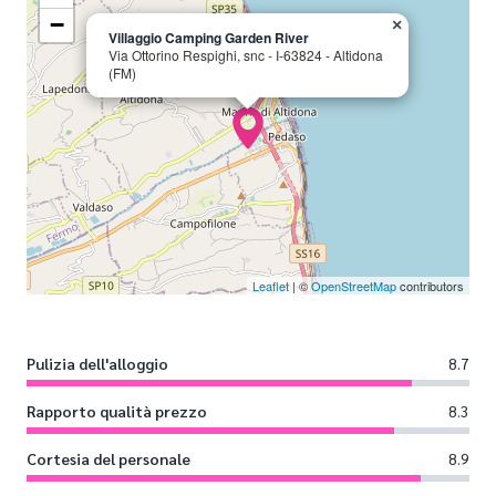
−
×
Villaggio Camping Garden River
Via Ottorino Respighi, snc - I-63824 - Altidona
(FM)
Leaflet
| ©
OpenStreetMap
contributors
Pulizia dell'alloggio
8.7
Rapporto qualità prezzo
8.3
Cortesia del personale
8.9