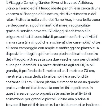
Il Villaggio Camping Garden River si trova ad Altidona,
vicino a Fermo ed è il luogo ideale per chi è in cerca di una
vacanza all’insegna della natura, del divertimento e del
relax. È situato nella valle del fiume Aso, in una bella zona
verdeggiante, a pochi minuti dal mare, raggiungibile
grazie al servizio navetta. Gli alloggi si adattano alle
esigenze di tutti: sono infatti presenti confortevoli villini
in muratura (sia singoli che a schiera) che casemobili, oltre
all’area campeggio con ampie e ombreggiate piazzole. A
disposizione degli ospiti un’area piscina ubicata al centro
del villaggio, attrezzata con due vasche, una per gli adulti
e una per i bambini. La parte dedicata agli adulti, la più
grande, è profonda da 1 metro ad un 1 metro e 70 cm,
mentre la vasca dedicata ai bambini è a profondità
costante 90 cm. L’area piscina è circondata da un grande
prato verde ed è attrezzata con lettini e poltrone. In
quest’area vengono organizzate anche le attività di
animazione per grandi e piccoli. Vicino alla piscina si
trovano il bar ed il ristorante. La struttura mette inoltre a