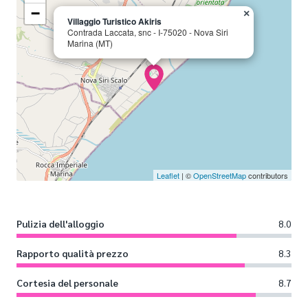
−
×
Villaggio Turistico Akiris
Contrada Laccata, snc - I-75020 - Nova Siri
Marina (MT)
Leaflet
| ©
OpenStreetMap
contributors
Pulizia dell'alloggio
8.0
Rapporto qualità prezzo
8.3
Cortesia del personale
8.7