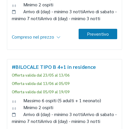
Minimo 2 ospiti
Arrivo di {day} -
minimo 3 notti
Arrivo di sabato -
minimo 7 notti
Arrivo di {day} -
minimo 3 notti
Preventivo
Compreso nel prezzo
Alloggio
Per massimo 4 persone
#BILOCALE TIPO B 4+1
in residence
monolocale in muratura di circa 35 mq; primo o secondo
piano; aria condizionata; angolo cottura; frigo; tv; 1 letto
Offerta valida dal 23/05 al 13/06
matrimoniale, separato da una parete-armadio dalla zona
Offerta valida dal 13/06 al 05/09
giorno + 1 divano letto con 2 letti singoli estraibili; bagno
Offerta valida dal 05/09 al 19/09
con box doccia e bidet. Balcone attrezzato con tavolo e
sedie.
Massimo 6 ospiti
(5 adulti + 1 neonato)
Att.ne: Nel caso di soggiorni plurisettimanali, potrà essere
Minimo 2 ospiti
richiesto da parte della Direzione il cambio di
Arrivo di {day} -
minimo 3 notti
Arrivo di sabato -
appartamento.
minimo 7 notti
Arrivo di {day} -
minimo 3 notti