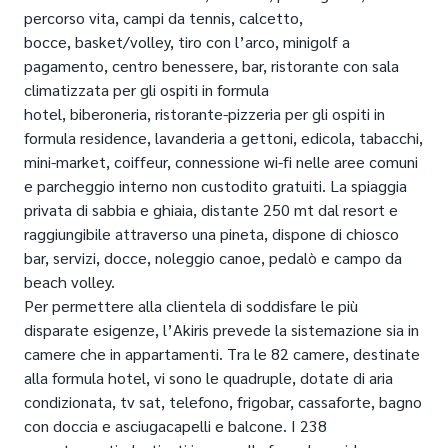
percorso vita, campi da tennis, calcetto,
bocce, basket/volley, tiro con l’arco, minigolf a
pagamento, centro benessere, bar, ristorante con sala
climatizzata per gli ospiti in formula
hotel, biberoneria, ristorante-pizzeria per gli ospiti in
formula residence, lavanderia a gettoni, edicola, tabacchi,
mini-market, coiffeur, connessione wi-fi nelle aree comuni
e parcheggio interno non custodito gratuiti. La spiaggia
privata di sabbia e ghiaia, distante 250 mt dal resort e
raggiungibile attraverso una pineta, dispone di chiosco
bar, servizi, docce, noleggio canoe, pedalò e campo da
beach volley.
Per permettere alla clientela di soddisfare le più
disparate esigenze, l’Akiris prevede la sistemazione sia in
camere che in appartamenti. Tra le 82 camere, destinate
alla formula hotel, vi sono le quadruple, dotate di aria
condizionata, tv sat, telefono, frigobar, cassaforte, bagno
con doccia e asciugacapelli e balcone. I 238