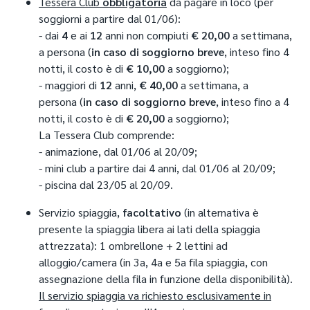
Tessera Club
obbligatoria
da pagare in loco (per
1 posto auto, a camera.
Compreso nel prezzo
soggiorni a partire dal 01/06):
- dai
4
e ai
12
anni non compiuti
€
20,00
a settimana,
Per soggiorni dal 24/05 al 31/05 Tessera club inclusa.
a persona (
in caso di soggiorno breve
, inteso fino 4
In tutti i periodi
notti,
il costo è di
:
€ 10,00
a soggiorno);
- maggiori di
12
anni,
€ 40,00
a settimana, a
Biancheria da letto con 1 cambio infrasettimanale;
persona (
in caso di soggiorno breve
, inteso fino a 4
biancheria da bagno: con cambio a seconda della
notti, il costo è di
€ 20,00
a soggiorno);
necessità;
La Tessera Club comprende:
riordino giornaliero;
- animazione, dal 01/06 al 20/09;
1 posto auto, a camera.
- mini club a partire dai 4 anni, dal 01/06 al 20/09;
LA QUOTA NON COMPRENDE:
Supplementi obbligatori in
- piscina dal 23/05 al 20/09.
loco, o extra in genere, specificati nella sezione servizi a
pagamento
Servizio spiaggia,
facoltativo
(in alternativa è
presente la spiaggia libera ai lati della spiaggia
attrezzata): 1 ombrellone + 2 lettini ad
alloggio/camera (in 3a, 4a e 5a fila spiaggia, con
assegnazione della fila in funzione della disponibilità).
Il servizio spiaggia va richiesto esclusivamente in