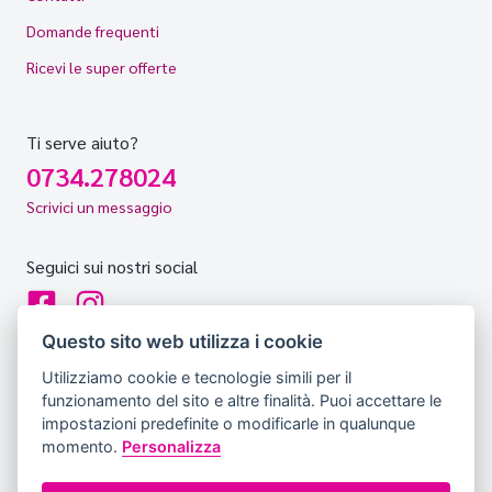
Domande frequenti
Ricevi le super offerte
Ti serve aiuto?
0734.278024
Scrivici un messaggio
Seguici sui nostri social
Questo sito web utilizza i cookie
Utilizziamo cookie e tecnologie simili per il
Copyright © Tutti i diritti sono riservati Hello Vacanze S.r.L.
funzionamento del sito e altre finalità. Puoi accettare le
Soggetto sottoposto a direzione e coordinamento della F.lli
impostazioni predefinite o modificarle in qualunque
Dionisi S.r.L. unipersonale
momento.
Personalizza
via A. Costa, 2 - 63822 Porto San Giorgio (FM) - Tel:
0734.278024 Partita IVA - Cod. Fisc.: 02257690442 - R.E.A. FM-